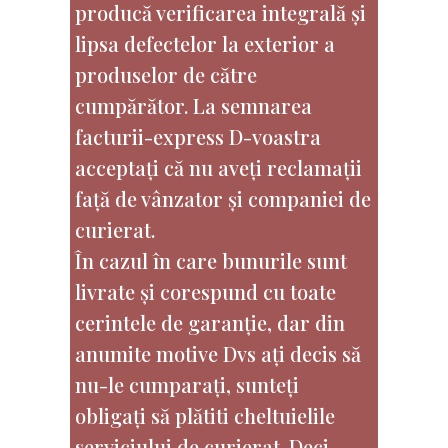
producă verificarea integrală și
lipsa defectelor la exterior a
produselor de către
cumpărător. La semnarea
facturii-express D-voastra
acceptați că nu aveți reclamații
față de vânzator și companiei de
curierat.
În cazul în care bunurile sunt
livrate și corespund cu toate
cerintele de garanție, dar din
anumite motive Dvs ați decis să
nu-le cumparați, sunteți
obligați să plătiti cheltuielile
serviciului de curierat. Deci,