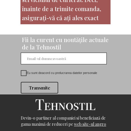
înainte de a trimite comanda,
asigurați-vă că ați ales exact
modelul care doriți să
cumparați.
Fii la curent cu noutățile actuale
de la Tehnostil
Eu sunt deacord cu prelucrarea datelor personale
Transmite
Devin-o partiner al companiei si beneficiază de
gama maximă de reduceri pe
web site-ul angro