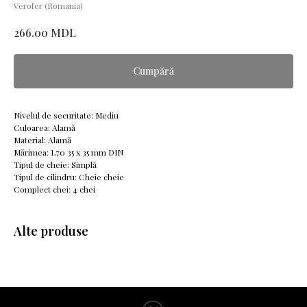
Verofer (Romania)
MDL
266.00
Cumpără
Nivelul de securitate: Mediu
Culoarea: Alamă
Material: Alamă
Mărimea: L70 35 x 35 mm DIN
Tipul de cheie: Simplă
Tipul de cilindru: Cheie cheie
Complect chei: 4 chei
Alte produse