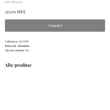
STV (ITALIA)
MDL
275.00
Cumpără
Culoarea: AL/OLV
Material: Aluminiu
Tip mecanism: wc
Alte produse